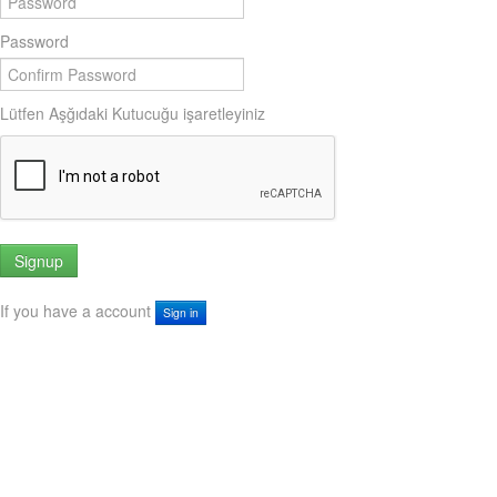
Password
Lütfen Aşğıdaki Kutucuğu işaretleyiniz
Signup
If you have a account
Sign in